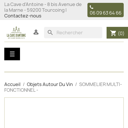
La Cave d'Antoine - 8 bis Avenue de
la Marne - 59200 Tourcoing |
06 09 63 64 66
Contactez-nous

search
shopping_cart
(0)
Basculer
☰
la
navigation
Accueil
Objets Autour Du Vin
SOMMELIER MULTI-
FONCTIONNEL -