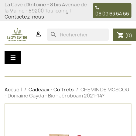
La Cave d'Antoine - 8 bis Avenue de
la Marne - 59200 Tourcoing |
06 09 63 64 66
Contactez-nous

search
shopping_cart
(0)
Basculer
☰
la
navigation
Accueil
Cadeaux - Coffrets
CHEMIN DE MOSCOU
- Domaine Gayda - Bio - Jéroboam 2021-14°