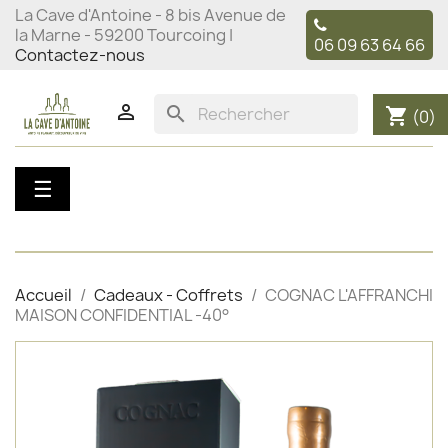
La Cave d'Antoine - 8 bis Avenue de
la Marne - 59200 Tourcoing |
06 09 63 64 66
Contactez-nous

search
shopping_cart
(0)
Basculer
☰
la
navigation
Accueil
Cadeaux - Coffrets
COGNAC L'AFFRANCHI
MAISON CONFIDENTIAL -40°