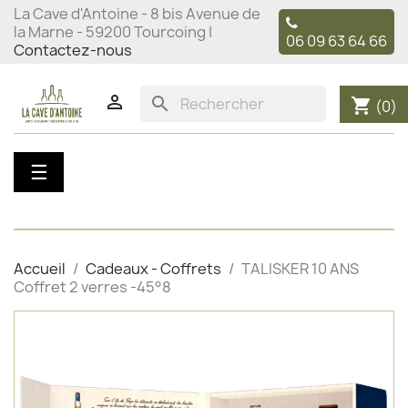
La Cave d'Antoine - 8 bis Avenue de
la Marne - 59200 Tourcoing |
06 09 63 64 66
Contactez-nous

search
shopping_cart
(0)
Basculer
☰
la
navigation
Accueil
Cadeaux - Coffrets
TALISKER 10 ANS
Coffret 2 verres -45°8