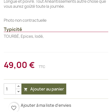
Longue et poivré. Tout Anéantissements autre chose que
vous aurez goûté toute la journée.
Photo non contractuelle
Typicité
TOURBÉ, Epices, Iodé,
49,00 €
TTC
Ajouter au panier

Ajouter à ma liste d'envies
favorite_border