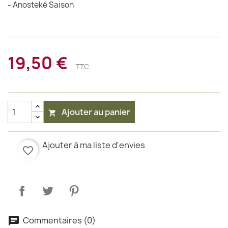
- Anosteké Saison
19,50 €
TTC
Ajouter au panier

Ajouter à ma liste d'envies
favorite_border
Commentaires (0)