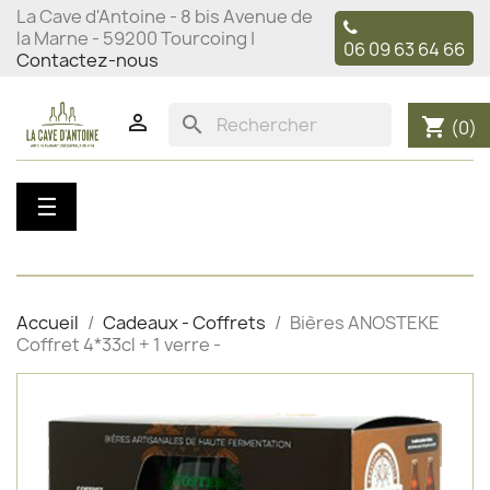
La Cave d'Antoine - 8 bis Avenue de
la Marne - 59200 Tourcoing |
06 09 63 64 66
Contactez-nous

search
shopping_cart
(0)
Basculer
☰
la
navigation
Accueil
Cadeaux - Coffrets
Bières ANOSTEKE
Coffret 4*33cl + 1 verre -