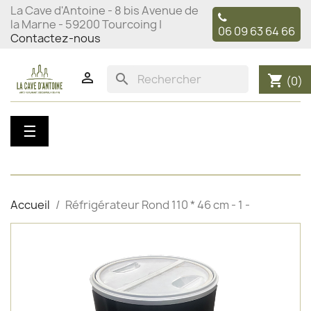
La Cave d'Antoine - 8 bis Avenue de
la Marne - 59200 Tourcoing |
06 09 63 64 66
Contactez-nous

search
shopping_cart
(0)
Basculer
☰
la
navigation
Accueil
Réfrigérateur Rond 110 * 46 cm - 1 -