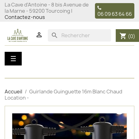
La Cave d'Antoine - 8 bis Avenue de
la Marne - 59200 Tourcoing |
06 09 63 64 66
Contactez-nous

search
shopping_cart
(0)
Basculer
☰
la
navigation
Accueil
Guirlande Guinguette 16m Blanc Chaud
Location -