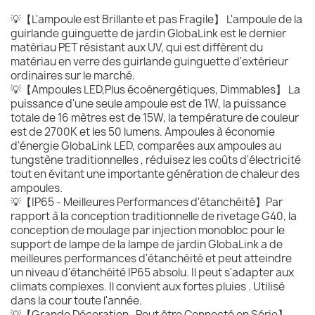
💡【L'ampoule est Brillante et pas Fragile】 L'ampoule de la
guirlande guinguette de jardin GlobaLink est le dernier
matériau PET résistant aux UV, qui est différent du
matériau en verre des guirlande guinguette d'extérieur
ordinaires sur le marché.
💡【Ampoules LED,Plus écoénergétiques, Dimmables】 La
puissance d'une seule ampoule est de 1W, la puissance
totale de 16 mètres est de 15W, la température de couleur
est de 2700K et les 50 lumens. Ampoules à économie
d'énergie GlobaLink LED, comparées aux ampoules au
tungstène traditionnelles , réduisez les coûts d'électricité
tout en évitant une importante génération de chaleur des
ampoules.
💡【IP65 - Meilleures Performances d'étanchéité】Par
rapport à la conception traditionnelle de rivetage G40, la
conception de moulage par injection monobloc pour le
support de lampe de la lampe de jardin GlobaLink a de
meilleures performances d'étanchéité et peut atteindre
un niveau d'étanchéité IP65 absolu. Il peut s'adapter aux
climats complexes. Il convient aux fortes pluies . Utilisé
dans la cour toute l'année.
💡【Grande Décoration -Peut être Connecté en Série】