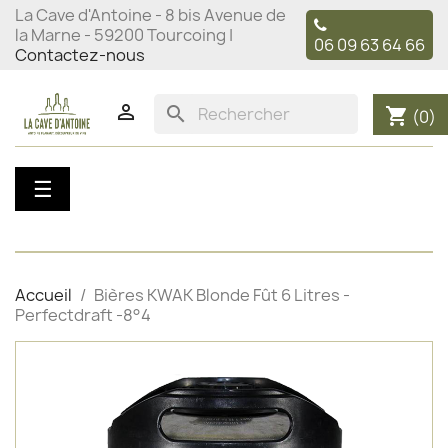
La Cave d'Antoine - 8 bis Avenue de
la Marne - 59200 Tourcoing |
06 09 63 64 66
Contactez-nous

search
shopping_cart
(0)
Basculer
☰
la
navigation
Accueil
Bières KWAK Blonde Fût 6 Litres -
Perfectdraft -8°4