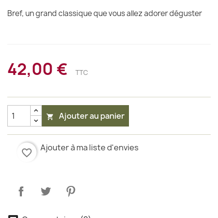
Bref, un grand classique que vous allez adorer déguster
42,00 €
TTC
Ajouter au panier

Ajouter à ma liste d'envies
favorite_border