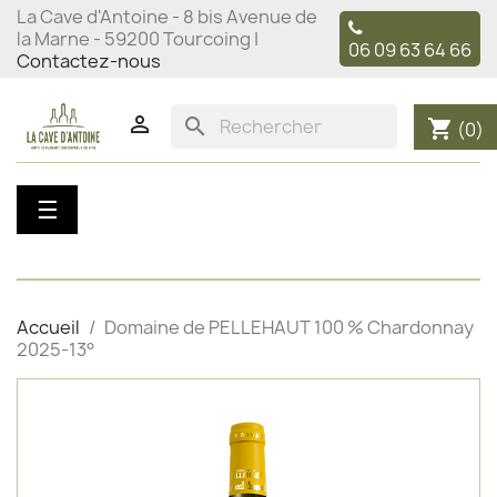
La Cave d'Antoine - 8 bis Avenue de
la Marne - 59200 Tourcoing |
06 09 63 64 66
Contactez-nous

search
shopping_cart
(0)
Basculer
☰
la
navigation
Accueil
Domaine de PELLEHAUT 100 % Chardonnay
2025-13°