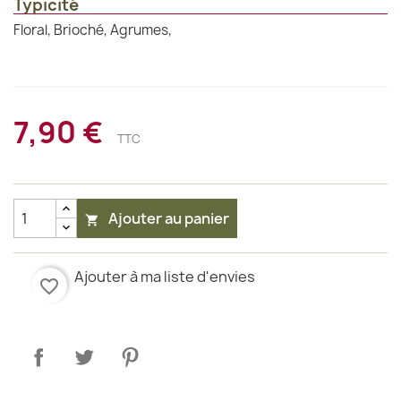
Typicité
Floral, Brioché, Agrumes,
7,90 €
TTC
Ajouter au panier

Ajouter à ma liste d'envies
favorite_border