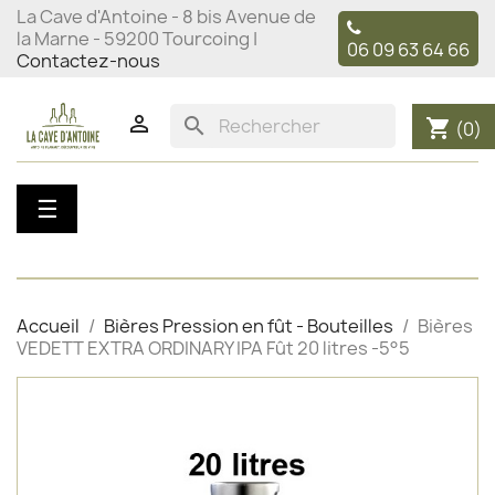
La Cave d'Antoine - 8 bis Avenue de
la Marne - 59200 Tourcoing |
06 09 63 64 66
Contactez-nous

search
shopping_cart
(0)
Basculer
☰
la
navigation
Accueil
Bières Pression en fût - Bouteilles
Bières
VEDETT EXTRA ORDINARY IPA Fût 20 litres -5°5