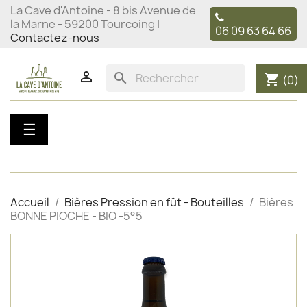
La Cave d'Antoine - 8 bis Avenue de
la Marne - 59200 Tourcoing |
06 09 63 64 66
Contactez-nous

search
shopping_cart
(0)
Basculer
☰
la
navigation
Accueil
Bières Pression en fût - Bouteilles
Bières
BONNE PIOCHE - BIO -5°5