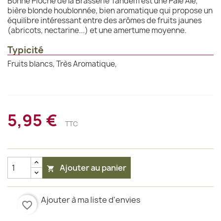
Bonne Pioche de la Brasserie Tandem est une Pale Ale,
bière blonde houblonnée, bien aromatique qui propose un
équilibre intéressant entre des arômes de fruits jaunes
(abricots, nectarine...) et une amertume moyenne.
Typicité
Fruits blancs, Très Aromatique,
5,95 €
TTC
Ajouter au panier

Ajouter à ma liste d'envies
favorite_border